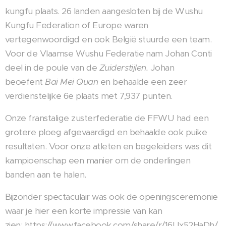
kungfu plaats. 26 landen aangesloten bij de Wushu
Kungfu Federation of Europe waren
vertegenwoordigd en ook België stuurde een team.
Voor de Vlaamse Wushu Federatie nam Johan Conti
deel in de poule van de
Zuiderstijlen.
Johan
beoefent
Bai Mei Quan
en behaalde een zeer
verdienstelijke 6e plaats met 7,937 punten.
Onze franstalige zusterfederatie de FFWU had een
grotere ploeg afgevaardigd en behaalde ook puike
resultaten. Voor onze atleten en begeleiders was dit
kampioenschap een manier om de onderlingen
banden aan te halen.
Bijzonder spectaculair was ook de openingsceremonie
waar je hier een korte impressie van kan
zien: https://www.facebook.com/share/r/16Ux52HaDh/