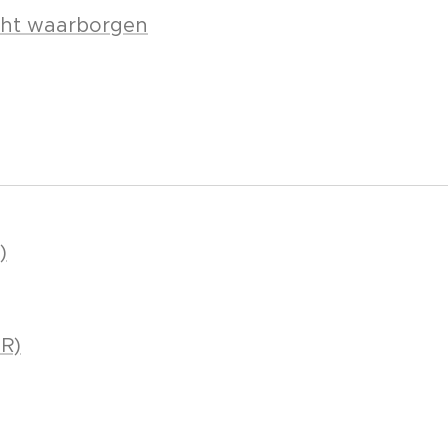
icht waarborgen
)
FR)
sico's (FR)