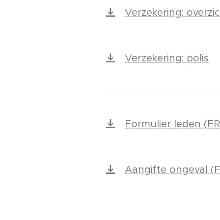
Verzekering: overz
Verzekering: polis
Formulier leden (FR
Aangifte ongeval (
Aangifte tijdelijke ri